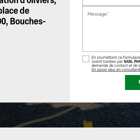
tion d’oliviers,
place de
Message*
190, Bouches-
En soumettant ce formulaire
soient traitées par
SARL PA
demande de contact et de la
En savoir plus en consultant 