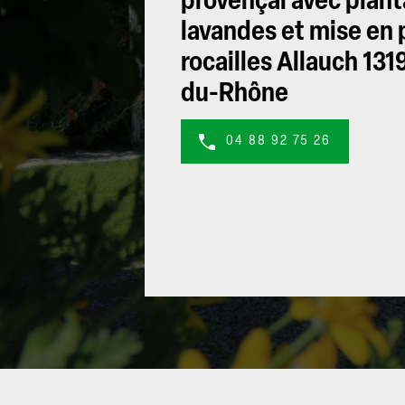
provençal avec planta
lavandes et mise en 
rocailles Allauch 13
du-Rhône
04 88 92 75 26