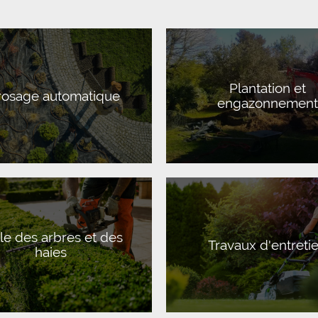
Plantation et
rosage automatique
engazonnement
lle des arbres et des
Travaux d'entreti
haies