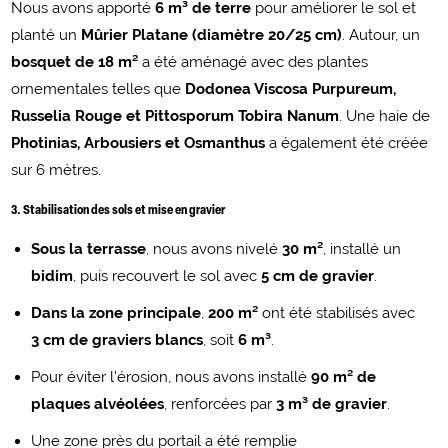
Nous avons apporté
6 m³ de terre
pour améliorer le sol et
planté un
Mûrier Platane (diamètre 20/25 cm)
. Autour, un
bosquet de 18 m²
a été aménagé avec des plantes
ornementales telles que
Dodonea Viscosa Purpureum,
Russelia Rouge et Pittosporum Tobira Nanum
. Une haie de
Photinias, Arbousiers et Osmanthus
a également été créée
sur 6 mètres.
3. Stabilisation des sols et mise en gravier
Sous la terrasse
, nous avons nivelé
30 m²
, installé un
bidim
, puis recouvert le sol avec
5 cm de gravier
.
Dans la zone principale
,
200 m²
ont été stabilisés avec
3 cm de graviers blancs
, soit
6 m³
.
Pour éviter l’érosion, nous avons installé
90 m² de
plaques alvéolées
, renforcées par
3 m³ de gravier
.
Une zone près du portail a été remplie