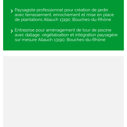
Paysagiste professionnel pour création de jardin
avec terrassement, enrochement et mise en place
de plantations Allauch 13190, Bouches-du-Rhône
Entreprise pour aménagement de tour de piscine
avec dallage, végétalisation et intégration paysagère
sur mesure Allauch 13190, Bouches-du-Rhône