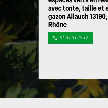
espaces verts en rés
avec tonte, taille et
gazon Allauch 13190
Rhône
04 88 92 75 26