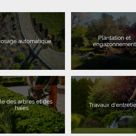
Plantation et
rosage automatique
engazonnement
lle des arbres et des
Travaux d'entreti
haies