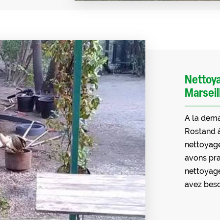
Nettoya
Marseil
A la dema
Rostand à
nettoyage 
avons pra
nettoyage
avez beso