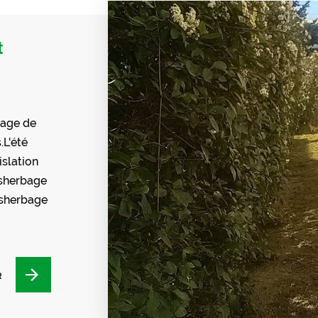
t
bage de
.L'été
islation
ésherbage
ésherbage
R