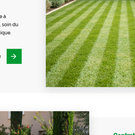
e à
, soin du
ique.
R