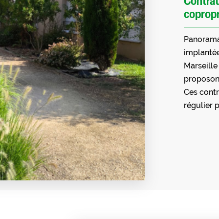
Contrat
copropr
Panorama 
implantée
Marseille
proposons
Ces contr
régulier p