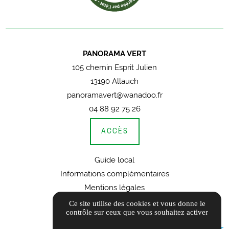
PANORAMA VERT
105 chemin Esprit Julien
13190 Allauch
panoramavert@wanadoo.fr
04 88 92 75 26
ACCÈS
Guide local
Informations complémentaires
Mentions légales
Politique de confidentialité
Ce site utilise des cookies et vous donne le
contrôle sur ceux que vous souhaitez activer
Gestion des cookies